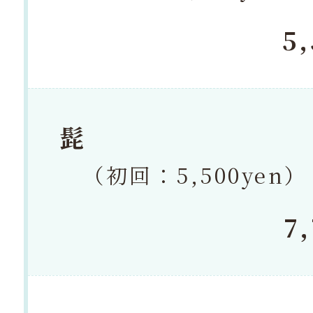
5
髭
（初回：5,500yen）
7